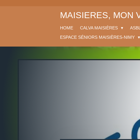
Passer
MAISIERES, MON
au
contenu
principal
HOME
CALVA MAISIÈRES
ASBL
ESPACE SÉNIORS MAISIÈRES-NIMY