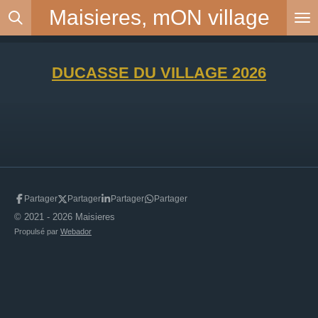
Maisieres, mON
village
Passer
au
contenu
principal
DUCASSE DU VILLAGE 2026
Partager
Partager
Partager
Partager
© 2021 - 2026 Maisieres
Propulsé par
Webador