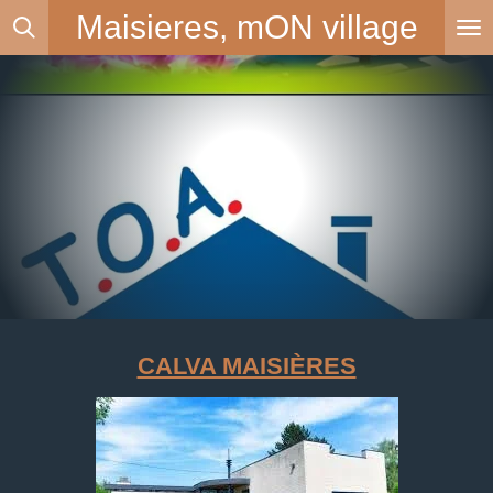
Maisieres, mON
village
Passer
au
contenu
principal
CALVA MAISIÈRES